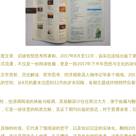
章、启迪智慧思考而著称。2017年8月至12月，该杂志连续出版了第8
式流通，不仅是一份阅读收藏，更是一段2017年下半年思想与文化的浓
文学赏析、历史解读、哲学思考、经济观察及人物传记等多个领域。201
的空间。从8月的夏末沉思到12月的岁末回顾，各期主题或许悄然呼应
识性，也强调阅读的体验与格调。其装帧设计往往简洁大方，便于收藏与
言，它是一份珍贵的纸质文献，见证了期刊出版的形态；对于普通读者，
其独特价值。它代表了慢阅读的坚守，以及知识沉淀的实体化。翻阅201
情感。无论是用于个人收藏、礼品赠送，还是作为研究参考，这套五册合