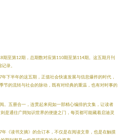
期至第12期，总期数对应第110期至第114期。这五期月刊
缩记录。
7年下半年的这五期，正值社会快速发展与信息爆炸的时代，
着季节的流转与社会的脉动，既有对经典的重温，也有对时事的
翻阅。五册合一，连贯起来宛如一部精心编排的文集，让读者
它则是通往广阔知识世界的便捷之门，每页都可能藏着启迪灵
7年《读书文摘》的合订本，不仅是在阅读文章，也是在触摸
售的期刊都是一份值得拥有的文化资产。